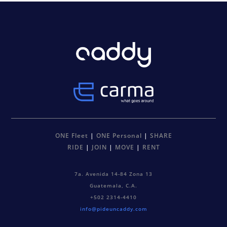
ONE Fleet
|
ONE Personal
|
SHARE
RIDE
|
JOIN
|
MOVE
|
RENT
7a. Avenida 14-84 Zona 13
Guatemala, C.A.
+502 2314-4410
info@pideuncaddy.com