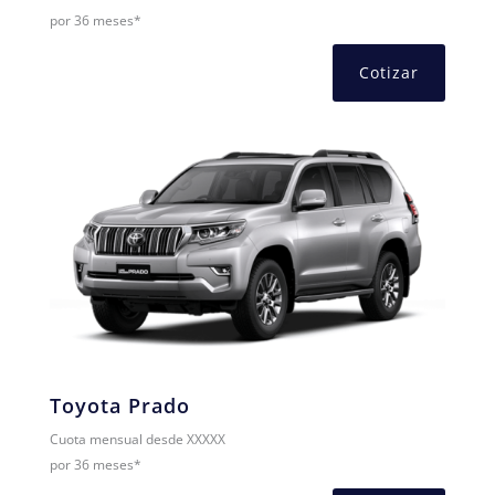
por 36 meses*
Cotizar
Toyota Prado
Cuota mensual desde XXXXX
por 36 meses*