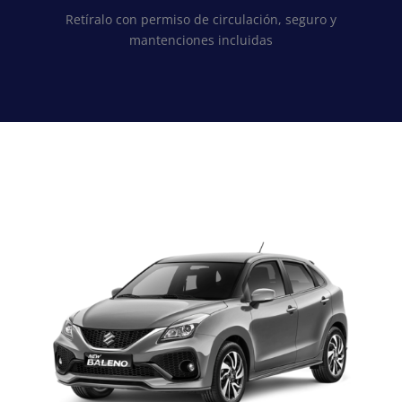
Retíralo con permiso de circulación, seguro y
mantenciones incluidas